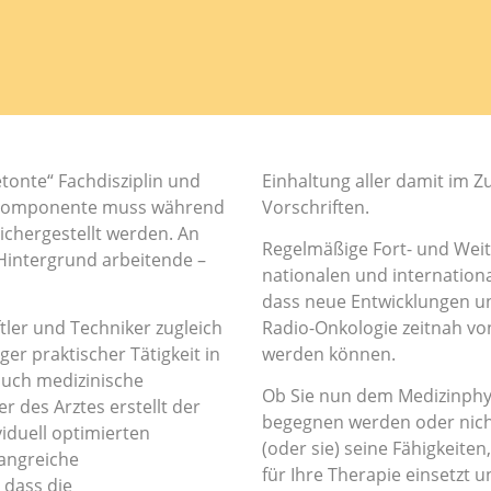
etonte“ Fachdisziplin und
Einhaltung aller damit im
n Komponente muss während
Vorschriften.
chergestellt werden. An
Regelmäßige Fort- und Weit
 Hintergrund arbeitende –
nationalen und internationa
dass neue Entwicklungen u
ler und Techniker zugleich
Radio-Onkologie zeitnah vo
er praktischer Tätigkeit in
werden können.
 auch medizinische
Ob Sie nun dem Medizinphys
r des Arztes erstellt der
begegnen werden oder nicht
viduell optimierten
(oder sie) seine Fähigkeit
angreiche
für Ihre Therapie einsetzt 
dass die