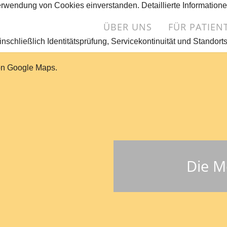
erwendung von Cookies einverstanden. Detaillierte Information
Navigation
ÜBER UNS
FÜR PATIEN
überspringen
nschließlich Identitätsprüfung, Servicekontinuität und Standort
von Google Maps.
Die M